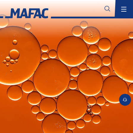
Industrielle Bauteilreinigung
Übersicht
MAFAC Technologien
Übersicht
MAFAC Kinematik
MAFAC Vektorkinematik
Suchen
MAFAC Vacuum Activated Purification (VAP)
MAFAC rotierender Ultraschall
Konventioneller Ultraschall
Branchenkompetenz
Übersicht
Aerospace
Additive Fertigung
Übersicht
Reinigungslösungen für die Additive Fertigung
Anwendungsbereiche für die Additive Fertigung
MAFAC Technologien für validierbare Reinigung in der additiven
Fertigung