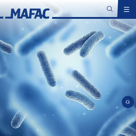
Industrielle Bauteilreinigung
Übersicht
MAFAC Technologien
Übersicht
MAFAC Kinematik
MAFAC Vektorkinematik
Suchen
MAFAC Vacuum Activated Purification (VAP)
MAFAC rotierender Ultraschall
Konventioneller Ultraschall
Branchenkompetenz
Übersicht
Aerospace
Additive Fertigung
Übersicht
Reinigungslösungen für die Additive Fertigung
Anwendungsbereiche für die Additive Fertigung
MAFAC Technologien für validierbare Reinigung in der additiven
Fertigung