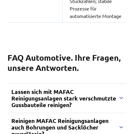
Stückzahlen; stabile
Prozesse für
automatisierte Montage
FAQ Automotive. Ihre Fragen,
unsere Antworten.
Lassen sich mit MAFAC
Reinigungsanlagen stark verschmutzte
Gussbauteile reinigen?
Reinigen MAFAC Reinigungsanlagen
Ja. Die patentierten MAFAC Technologien sorgen
auch Bohrungen und Sacklöcher
für eine hochdynamische Beaufschlagung aller