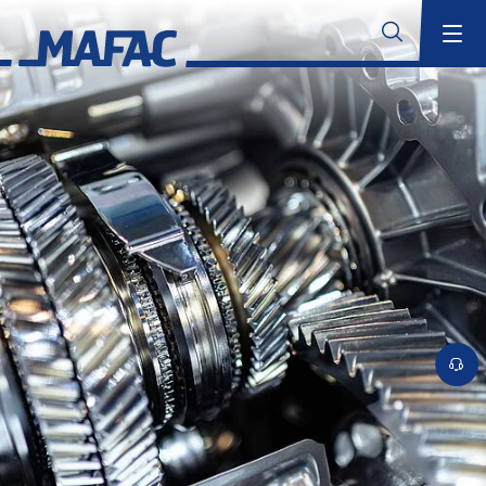
Industrielle Bauteilreinigung
Übersicht
MAFAC Technologien
Übersicht
MAFAC Kinematik
MAFAC Vektorkinematik
Suchen
MAFAC Vacuum Activated Purification (VAP)
MAFAC rotierender Ultraschall
Konventioneller Ultraschall
Branchenkompetenz
Übersicht
Aerospace
Additive Fertigung
Übersicht
Reinigungslösungen für die Additive Fertigung
Anwendungsbereiche für die Additive Fertigung
MAFAC Technologien für validierbare Reinigung in der additiven
Fertigung