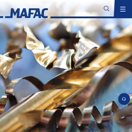
Industrielle Bauteilreinigung
Übersicht
MAFAC Technologien
Übersicht
MAFAC Kinematik
MAFAC Vektorkinematik
Suchen
MAFAC Vacuum Activated Purification (VAP)
MAFAC rotierender Ultraschall
Konventioneller Ultraschall
Branchenkompetenz
Übersicht
Aerospace
Additive Fertigung
Übersicht
Reinigungslösungen für die Additive Fertigung
Anwendungsbereiche für die Additive Fertigung
MAFAC Technologien für validierbare Reinigung in der additiven
Fertigung