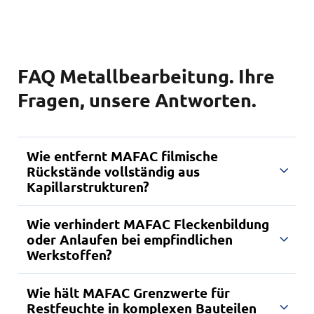
FAQ Metallbearbeitung. Ihre
Fragen, unsere Antworten.
Wie entfernt MAFAC filmische
Rückstände vollständig aus
Kapillarstrukturen?
Wie verhindert MAFAC Fleckenbildung
MAFAC Reinigungstechnologien sorgen für einen
oder Anlaufen bei empfindlichen
kontinuierlichen Medienaustausch selbst in feinsten
Werkstoffen?
Geometrien. So werden filmische Rückstände auch
bei komplexen Bauteilen zuverlässig entfernt.
Wie hält MAFAC Grenzwerte für
Mit abgestimmten Reinigungsmedien, definierten
Restfeuchte in komplexen Bauteilen
Temperaturen und der Kombination aus