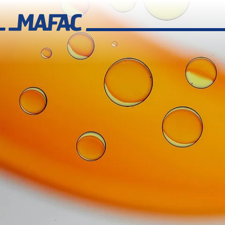
Industrielle Bauteilreinigung
Übersicht
MAFAC Technologien
Übersicht
MAFAC Kinematik
MAFAC Vektorkinematik
MAFAC Vacuum Activated Purification (VAP)
MAFAC rotierender Ultraschall
Konventioneller Ultraschall
Branchenkompetenz
Übersicht
Aerospace
Additive Fertigung
Übersicht
Reinigungslösungen für die Additive Fertigung
Anwendungsbereiche für die Additive Fertigung
MAFAC Technologien für validierbare Reinigung in der additiven Fer
Übersicht additive Verfahren