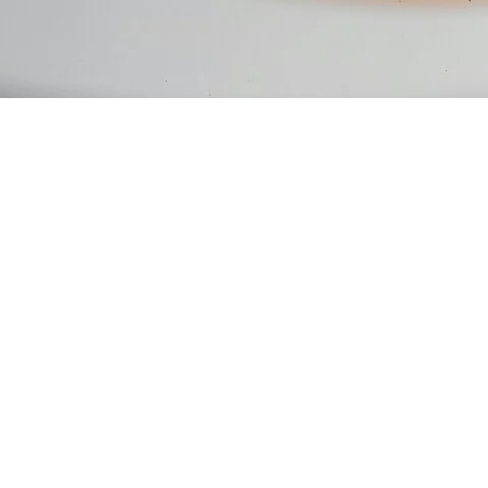
Automotive
E-Mobility
Übersicht
Reinigungslösungen für E-Mobility
Anwendungsbereiche für die E-Mobility
Halbleiter und Präzisionsoptik
Übersicht
Reinigungslösungen für Halbleiter und Präszisionsoptik
MAFAC High-Purity-Reinigung | Einsatzfelder
MAFAC Technologien für High-Purity-Reinigung
Medizintechnik
Übersicht
Reinigungslösungen für die Medizintechnik
Anwendungsbereiche für die Medizintechnik
MAFAC Technologien für validierbare Reinigung in der Medizintechn
Metallbearbeitung
Reinigungsanlagen
Übersicht