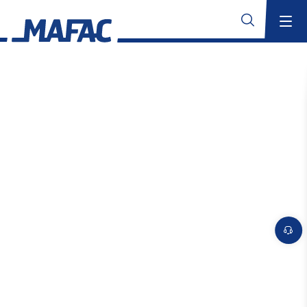
Industrielle Bauteilreinigung
Übersicht
MAFAC Technologien
Übersicht
MAFAC Kinematik
MAFAC Vektorkinematik
Suchen
MAFAC Vacuum Activated Purification (VAP)
MAFAC rotierender Ultraschall
Konventioneller Ultraschall
Branchenkompetenz
Übersicht
Aerospace
Additive Fertigung
Übersicht
Reinigungslösungen für die Additive Fertigung
Anwendungsbereiche für die Additive Fertigung
MAFAC Technologien für validierbare Reinigung in der additiven
Fertigung