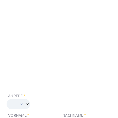
MAFAC NEWS
Kontakt
Übersicht
Kontaktformular
Newsletter Anmeldung
Deutsch
ANREDE
*
VORNAME
*
NACHNAME
*