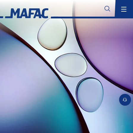
Industrielle Bauteilreinigung
Übersicht
MAFAC Technologien
Übersicht
MAFAC Kinematik
MAFAC Vektorkinematik
Suchen
MAFAC Vacuum Activated Purification (VAP)
MAFAC rotierender Ultraschall
Konventioneller Ultraschall
Branchenkompetenz
Übersicht
Aerospace
Additive Fertigung
Übersicht
Reinigungslösungen für die Additive Fertigung
Anwendungsbereiche für die Additive Fertigung
MAFAC Technologien für validierbare Reinigung in der additiven
Fertigung